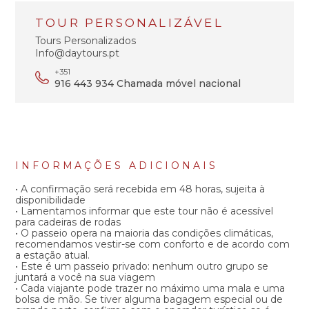
TOUR PERSONALIZÁVEL
Tours Personalizados
Info@daytours.pt
+351
916 443 934 Chamada móvel nacional
INFORMAÇÕES ADICIONAIS
• A confirmação será recebida em 48 horas, sujeita à
disponibilidade
• Lamentamos informar que este tour não é acessível
para cadeiras de rodas
• O passeio opera na maioria das condições climáticas,
recomendamos vestir-se com conforto e de acordo com
a estação atual.
• Este é um passeio privado: nenhum outro grupo se
juntará a você na sua viagem
• Cada viajante pode trazer no máximo uma mala e uma
bolsa de mão. Se tiver alguma bagagem especial ou de