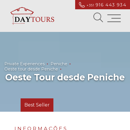
916 443 934
+351
Private Experiences
Peniche
Oeste tour desde Peniche
Oeste Tour desde Peniche
Best Seller
INFORMAÇÕES