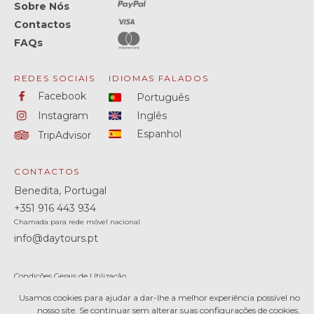
Sobre Nós
Contactos
FAQs
REDES SOCIAIS
IDIOMAS FALADOS
Facebook
Português
Instagram
Inglês
Espanhol
TripAdvisor
CONTACTOS
Benedita, Portugal
+351
916 443 934
Chamada para rede móvel nacional
info@daytours.pt
Condições Gerais de Utilização
Conflitos de Consumo
Usamos cookies para ajudar a dar-lhe a melhor experiência possível no
Política de Privacidade
nosso site. Se continuar sem alterar suas configurações de cookies,