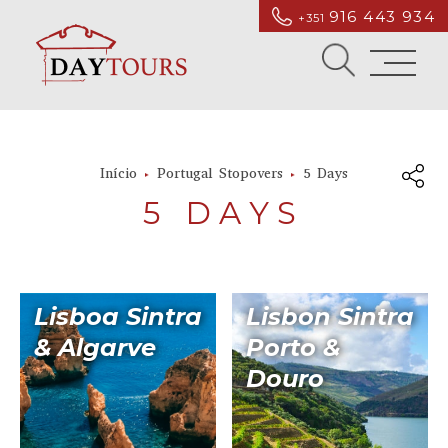
916 443 934
+351
Início
Portugal Stopovers
5 Days
5 DAYS
Lisboa Sintra
Lisbon Sintra
& Algarve
Porto &
Douro