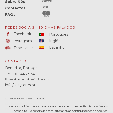
Sobre Nós
Contactos
FAQs
REDES SOCIAIS
IDIOMAS FALADOS
Facebook
Português
Instagram
Inglês
Espanhol
TripAdvisor
CONTACTOS
Benedita, Portugal
+351
916 443 934
Chamada para rede móvel nacional
info@daytours.pt
Condições Gerais de Utilização
Conflitos de Consumo
Usamos cookies para ajudar a dar-lhe a melhor experiência possível no
Política de Privacidade
nosso site. Se continuar sem alterar suas configurações de cookies,