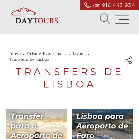
916 443 934
+351
Início
Private Experiences
Lisboa
Transfers de Lisboa
TRANSFERS DE
LISBOA
Transfer
Lisboa para
para o
Aeroporto de
Aeroporto de
Faro –