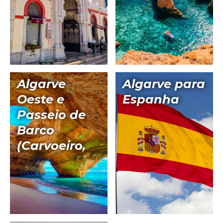
Algarve
Algarve para
Oeste e
Espanha
Passeio de
Barco
(Carvoeiro,