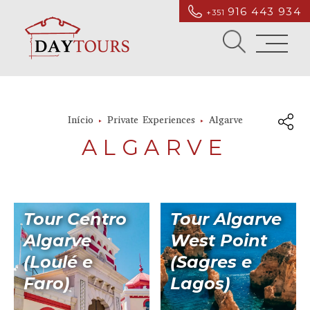
916 443 934
+351
Início
Private Experiences
Algarve
ALGARVE
Tour Centro
Tour Algarve
Algarve
West Point
(Loulé e
(Sagres e
Faro)
Lagos)