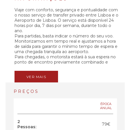
Viaje com conforto, segurança e pontualidade com
o nosso serviço de transfer privado entre Lisboa e o
Aeroporto de Lisboa. O serviço está disponível 24
horas por dia, 7 dias por semana, durante todo o
ano.
Para partidas, basta indicar o número do seu voo.
Monitorizamos em tempo real e ajustamos a hora
de saída para garantir o mínimo tempo de espera e
uma chegada tranquila ao aeroporto.
Para chegadas, o motorista estará à sua espera no
ponto de encontro previamente combinado e
levá-lo-á diretamente ao seu alojamento em
Lisboa, sem desvios nem demoras.
VER MAIS
Todos os veículos estão equipados com ar
condicionado e Wi-Fi gratuito, proporcionando uma
viagem confortável e tranquila.
PREÇOS
Durante o percurso, pode relaxar ao som de
música ambiente ou conversar com o nosso
motorista profissional, sempre disponível para
ÉPOCA
ANUAL
partilhar sugestões sobre restaurantes, passeios ou
atividades em Lisboa.
Serviço privado, direto e fiável. Sem partilhas. Sem
2
79€
atrasos. Sem complicações.
Pessoas: